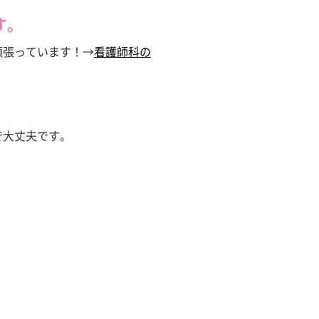
す。
頑張っています！→
看護師科の
で大丈夫です。