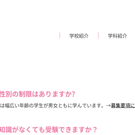
学校紹介
学科紹介
現在、入学生の募集は行
現在
っておりません。
っ
や性別の制限はありますか?
ご挨拶・教育理念
募集要項・入学試験日程
施設紹介
体験入学
校では幅広い年齢の学生が男女ともに学んでいます。→
募集要項に
Nurse
Certified
看護師科
視能
ス学科
て知識がなくても受験できますか？