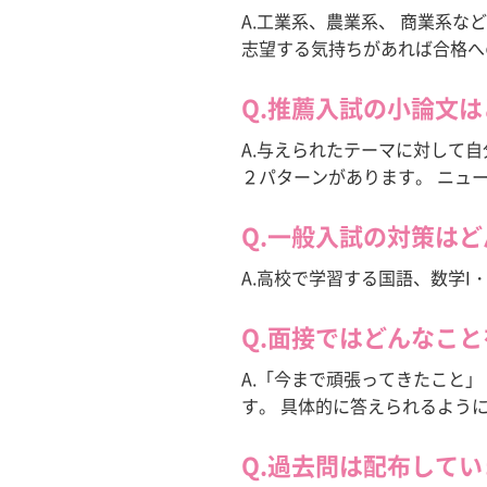
A.工業系、農業系、 商業系
※現在、入学生の募集は
志望する気持ちがあれば合格へ
この度、専門学校日本
キャンパスライフ
学費・支援制度
ある方は
日本医療ビジ
Q.推薦入試の小論文
A.与えられたテーマに対して
２パターンがあります。 ニュ
Q.一般入試の対策は
A.高校で学習する国語、数学I
Q.面接ではどんなこ
A.「今まで頑張ってきたこと」
す。 具体的に答えられるよう
Q.過去問は配布して