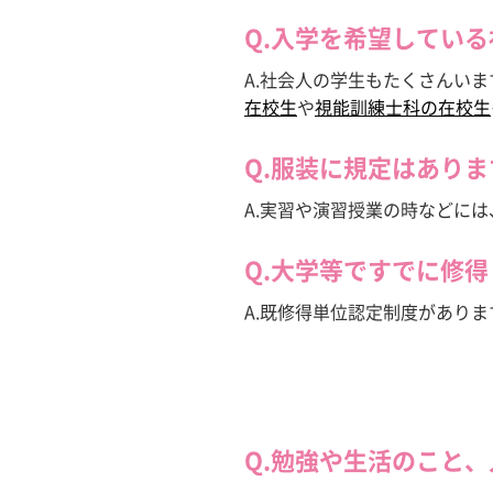
Q.入学を希望してい
A.社会人の学生もたくさんい
在校生
や
視能訓練士科の在校生
Q.服装に規定はあり
A.実習や演習授業の時などに
Q.大学等ですでに修
A.既修得単位認定制度がありま
Q.勉強や生活のこと