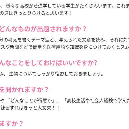
など、 様々な高校から進学している学生がたくさんいます。これ
行っておりません。
の道はきっとひらけると思います！
医科大学校看護師科は統廃合により募集停止となりますので、
社会人の方へ
ネス大学校
へお願いします。
はどんなものが出題されますか？
自分の考えを書くテーマ型と、与えられた文章を読み、それに
ースや新聞などで簡単な医療用語や知識を身につけておくとス
どんなことをしておけばいいですか?
・A、 生物についてしっかり復習しておきましょう。
とを聞かれますか？
 や 「どんなことが得意か」、 「高校生活や社会人経験で学ん
に練習すればきっと大丈夫！！
いますか？