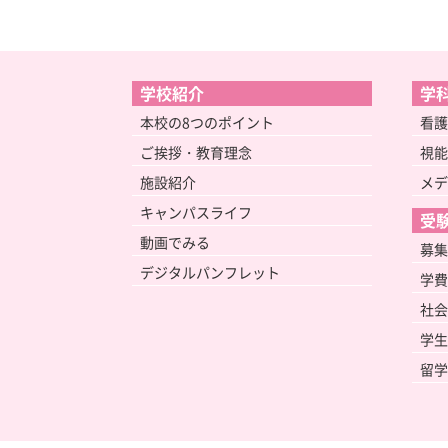
学校紹介
学
本校の8つのポイント
看護
ご挨拶・教育理念
視能
施設紹介
メデ
キャンパスライフ
受
動画でみる
募集
デジタルパンフレット
学費
社会
学生
留学