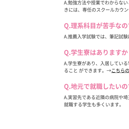
A.勉強方法や授業でわからな
きには、専任のスクールカウン
Q.理系科目が苦手な
A.推薦入学試験では、筆記試
Q.学生寮はありますか
A.学生寮があり、入居してい
ること ができます。→
こちら
Q.地元で就職したい
A.実習先である近隣の病院や
就職する学生も多くいます。