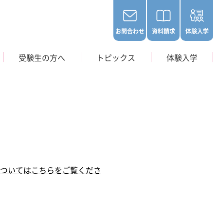
お問合わせ
資料請求
体験入学
受験生の方へ
トピックス
体験入学
、入学生の募集は行
ておりません。
アクセス
学生寮
ついてはこちらをご覧くださ
 Orthoptist
訓練士科