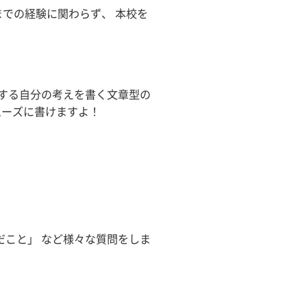
までの経験に関わらず、 本校を
「看護師科」にご興味の
対する自分の考えを書く文章型の
ムーズに書けますよ！
だこと」 など様々な質問をしま