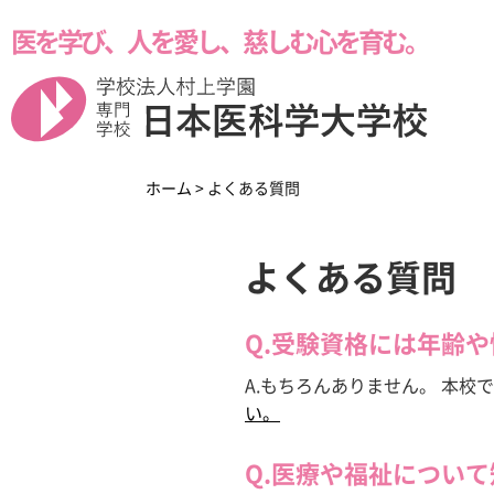
医を学び、人を愛し、慈しむ心を育む。
学校紹介
学科紹介
受験生の方へ
ホーム
>
よくある質問
よくある質問
Q.受験資格には年齢
本校の8つのポイント
留学生の皆様へ
A.もちろんありません。 本
い。
Medical Business
メディカル・ビジネ
Q.医療や福祉につい