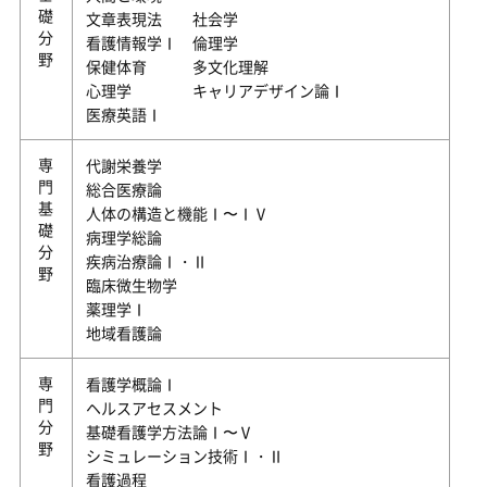
基礎分野
文章表現法 社会学
看護情報学Ⅰ 倫理学
保健体育 多文化理解
心理学 キャリアデザイン論Ⅰ
医療英語Ⅰ
専門基礎分野
代謝栄養学
総合医療論
人体の構造と機能Ⅰ〜ⅠⅤ
病理学総論
疾病治療論Ⅰ・Ⅱ
臨床微生物学
薬理学Ⅰ
地域看護論
専門分野
看護学概論Ⅰ
ヘルスアセスメント
基礎看護学方法論Ⅰ〜Ⅴ
シミュレーション技術Ⅰ・Ⅱ
看護過程