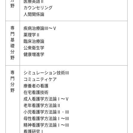
医療英語Ⅱ
カウンセリング
人間関係論
専門基礎分野
疾病治療論Ⅲ〜Ⅴ
薬理学Ⅱ
臨床治療論
公衆衛生学
健康増進学
専門分野
シミュレーション技術Ⅲ
コミュニティケア
療養者の看護
在宅看護技術
成人看護学方法論Ⅰ〜Ⅴ
老年看護学方法論Ⅱ
小児看護学方法論Ⅱ・Ⅲ
母性看護学方法論Ⅰ〜Ⅲ
精神看護学方法論Ⅰ〜Ⅲ
看護研究Ⅰ