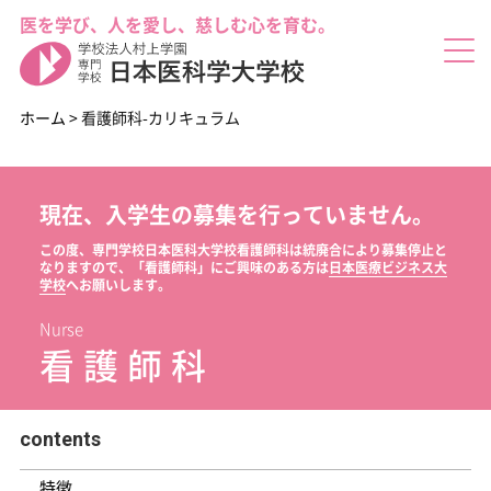
医を学び、人を愛し、慈しむ心を育む。
ホーム
>
看護師科-カリキュラム
現在、入学生の募集を行っていません。
した(^^)/
この度、専門学校日本医科大学校看護師科は統廃合により募集停止と
なりますので、
「看護師科」にご興味のある方は
日本医療ビジネス大
学校
へお願いします。
Nurse
看護師科
contents
特徴