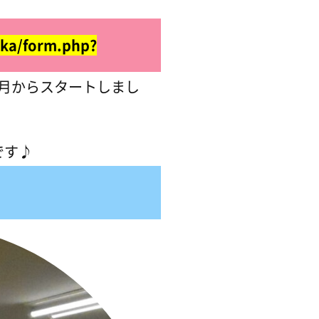
「看護師科」にご興味の
a/form.php?
６月からスタートしまし
。
です♪