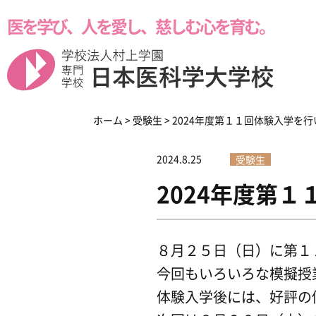
医を学び、人を愛し、慈しむ心を育む。
学校紹介
学科紹介
受験生の方へ
ホーム
>
受験生
>
2024年度第１１回体験入学を
2024.8.25
受験生
2024年度第
本校の8つのポイント
留学生の皆様へ
８月２５日（日）に第１
今回もいろいろな模擬授
Medical Business
メディカル・ビジネ
体験入学後には、好評の