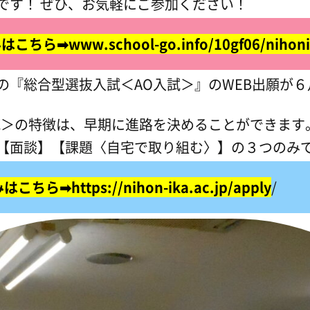
です！ ぜひ、お気軽にご参加ください！
行っておりません。
医科大学校看護師科は統廃合により募集停止となりますので、
社会人の方へ
➡www.school-go.info/10gf06/nihonik
ネス大学校
へお願いします。
の『総合型選抜入試＜AO入試＞』のWEB出願が
試＞の特徴は、早期に進路を決めることができます
【面談】【課題〈自宅で取り組む〉】の３つのみ
ら➡https://nihon-ika.ac.jp/apply
/