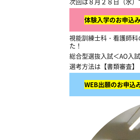
次回は８月２８日（水）
※現在、入学生の募集は
この度、専門学校日本
キャンパスライフ
学費・支援制度
体験入学のお申込みはこちら
ある方は
日本医療ビジ
視能訓練士科・看護師科
た！
総合型選抜入試＜AO入
選考方法は【書類審査】
WEB出願のお申込みはこち