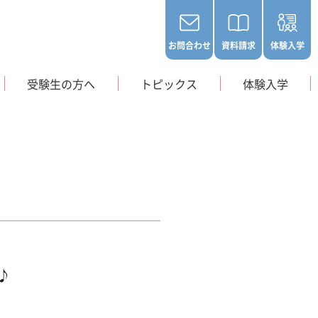
お問合わせ
資料請求
体験入学
受験生の方へ
トピックス
体験入学
、入学生の募集は行
ておりません。
アクセス
学生寮
♪
 Orthoptist
訓練士科