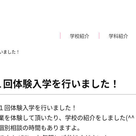
学校紹介
学科紹介
行いました！
１１回体験入学を行いました！
現在、入学生の募集は行
現在
っておりません。
っ
ご挨拶・教育理念
募集要項・入学試験日程
施設紹介
体験入学
１回体験入学を行いました！
業を体験して頂いたり、学校の紹介をしました(^^
Nurse
Certified
看護師科
視能
ス学科
個別相談の時間もありますよ。