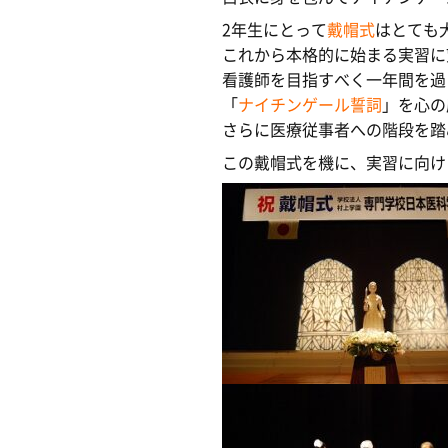
※現在、入学生の募集は
2年生にとって
戴帽式
はとても
この度、専門学校日本
これから本格的に始まる実習に
キャンパスライフ
学費・支援制度
ある方は
日本医療ビジ
看護師を目指すべく一年間を過
「
ナイチンゲール誓詞
」を心の
さらに医療従事者への階段を踏
この戴帽式を機に、実習に向け