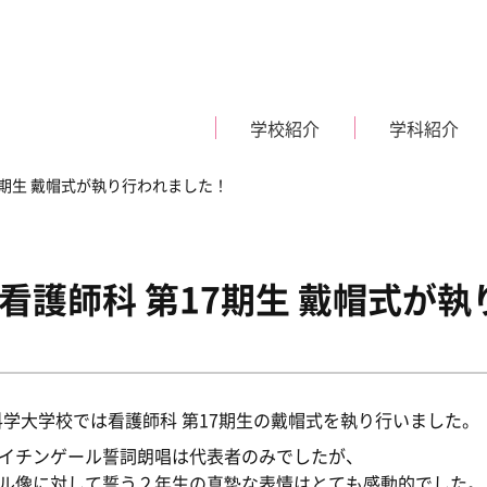
学校紹介
学科紹介
7期生 戴帽式が執り行われました！
看護師科 第17期生 戴帽式が
現在、入学生の募集は行
現在
っておりません。
っ
ご挨拶・教育理念
募集要項・入学試験日程
施設紹介
体験入学
医科学大学校では看護師科 第17期生の戴帽式を執り行いました。
Nurse
Certified
看護師科
視能
ス学科
イチンゲール誓詞朗唱は代表者のみでしたが、
ル像に対して誓う２年生の真摯な表情はとても感動的でした。