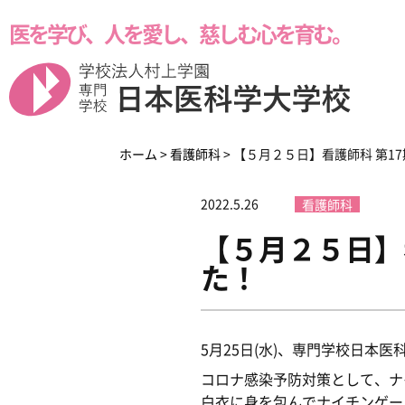
医を学び、人を愛し、慈しむ心を育む。
学校紹介
学科紹介
受験生の方へ
ホーム
>
看護師科
>
【５月２５日】看護師科 第1
2022.5.26
看護師科
【５月２５日】
た！
本校の8つのポイント
留学生の皆様へ
5月25日(水)、専門学校日本
Medical Business
メディカル・ビジネ
コロナ感染予防対策として、ナ
白衣に身を包んでナイチンゲー