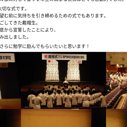
行っておりません。
大切な式です。
医科大学校看護師科は統廃合により募集停止となりますので、
望む前に気持ちを引き締めるための式でもあります。
社会人の方へ
ネス大学校
へお願いします。
ごしてきた戴帽生。
底から宣誓したことにより、
み出しました。
さらに勉学に励んでもらいたいと思います！