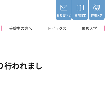
お問合わせ
資料請求
体験入学
受験生の方へ
トピックス
体験入学
執り行われまし
、入学生の募集は行
ておりません。
アクセス
学生寮
 Orthoptist
訓練士科