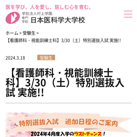
医を学び、人を愛し、慈しむ心を育む。
ホーム
>
受験生
>
【看護師科・視能訓練士科】3/30（土）特別選抜入試 実施!!
2024.3.18
受験生
した(^^)/
【看護師科・視能訓練士
科】3/30（土）特別選抜入
試 実施!!