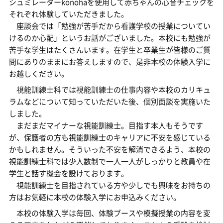
シュミレーターkonohaを使用して赤ちゃんの心音チェックを
それぞれ体験していただきました。
座談会では「勉強が苦手だから看護学校の授業についてい
けるのか心配」というお話がございました。本校にも勉強が
苦手な学生はたくさんいます。在学生と卒業生が皆様のご質
問にありのままにお答えしますので、是非本校の体験入学に
お越しください。
視能訓練士科では視能訓練士の仕事内容や本校のカリキュ
ラムなどについて知っていただいた後、個別面談を実施いた
しました。
まだまだマイナーな視能訓練士。目指す本人もそうです
が、保護者の方も視能訓練士のキャリアに不安を感じている
かもしれません。そういった不安を解消できるよう、本校の
視能訓練士科では少人数制で一人一人がしっかりと教員や在
学生と話す機会を設けております。
視能訓練士を目指されている方や少しでも興味をお持ちの
方はお気軽に本校の体験入学にお申込みください。
本校の体験入学は毎回、体験ブースや模擬授業の内容を変